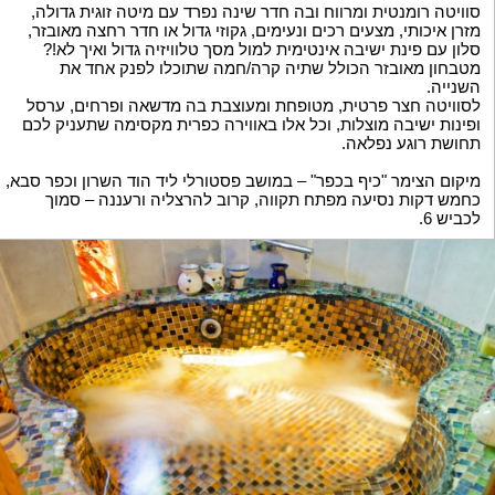
סוויטה רומנטית ומרווח ובה חדר שינה נפרד עם מיטה זוגית גדולה,
מזרן איכותי, מצעים רכים ונעימים, גקוזי גדול או חדר רחצה מאובזר,
סלון עם פינת ישיבה אינטימית למול מסך טלוויזיה גדול ואיך לא!?
מטבחון מאובזר הכולל שתיה קרה/חמה שתוכלו לפנק אחד את
השנייה.
לסוויטה חצר פרטית, מטופחת ומעוצבת בה מדשאה ופרחים, ערסל
ופינות ישיבה מוצלות, וכל אלו באווירה כפרית מקסימה שתעניק לכם
תחושת רוגע נפלאה.
מיקום הצימר "כיף בכפר" – במושב פסטורלי ליד הוד השרון וכפר סבא,
כחמש דקות נסיעה מפתח תקווה, קרוב להרצליה ורעננה – סמוך
לכביש 6.
צימר דיסקרטי בשרון – כיף בכפר, עם חניה פרטית הצמודה לסוויטה,
דיסקרטיות מוחלטת וכמובן שלווה, תוכלו לחוות את התחושה
המושלמת של האהבה, בניתוק ובשלווה.
מחיר: החל מ 200 ש"ח