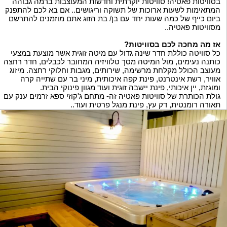
בסוויטות פאטיה! סוויטות יוקרתית וחדשות המעוצבות ברמה גבוהה
המתאימות לשעות ארוכות של תשוקה וריגושים.. אם בא לכם להתפנק
ביום כייף של כמה שעות יחד עם בן/ בת הזוג אתם מוזמנים להתרשם
מסוויטות פאטיה..
אז מה מחכה לכם בסוויטות?
כל סוויטה כוללת חדר שינה גדול עם מיטה זוגית אשר מוצעת במצעי
כותנה נעימים, מול המיטה מסך טלוויזיה המחובר לכבלים, חדר רחצה
מעוצב הכולל מקלחת מרשימה, שירותים, מגבות וחלוקי רחצה. מיזוג
אוויר, רשת אינטרנט, פינת קפה איכותית, מיני בר עם שתייה קרה
ומוגזת, יין איכותי, פינת יישבה זוגית ועוד מגוון פינוקי הבית.
גולת הכותרת של סוויטות פאטיה זה- מתחם ג'קוזי ספא זרמים ענק עם
תאורה רומנטית, דק עץ, פינת מנגל פרטית ועוד..
האירוח במקום כולל חניה צמודה, תשלום ללא מפגש- בתיאום
מראש
מחירון- 250 ש"ח לשעתיים או 300 ש"ח ל 3 שעות