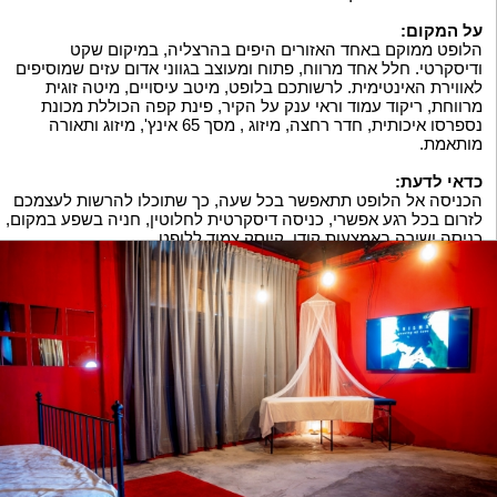
על המקום:
הלופט ממוקם באחד האזורים היפים בהרצליה, במיקום שקט
ודיסקרטי. חלל אחד מרווח, פתוח ומעוצב בגווני אדום עזים שמוסיפים
לאווירת האינטימית. לרשותכם בלופט, מיטב עיסויים, מיטה זוגית
מרווחת, ריקוד עמוד וראי ענק על הקיר, פינת קפה הכוללת מכונת
נספרסו איכותית, חדר רחצה, מיזוג , מסך 65 אינץ', מיזוג ותאורה
מותאמת.
כדאי לדעת:
הכניסה אל הלופט תתאפשר בכל שעה, כך שתוכלו להרשות לעצמכם
לזרום בכל רגע אפשרי, כניסה דיסקרטית לחלוטין, חניה בשפע במקום,
כניסה ישירה באמצעות קודן. קיוסק צמוד ללופט.
הכל מתחיל בלופט...