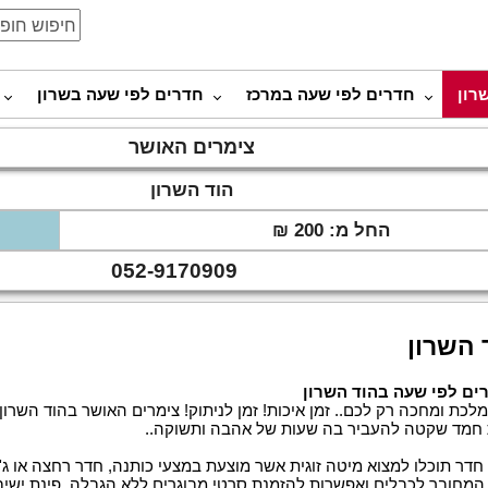
רון
חדרים לפי שעה במרכז
חדרים לפי שעה בשרון
צימרים האושר
הוד השרון
החל מ: 200 ₪
052-9170909
 השרון
ים לפי שעה בהוד השרון
ת ומחכה רק לכם.. זמן איכות! זמן לניתוק! צימרים האושר בהוד השר
 חמד שקטה להעביר בה שעות של אהבה ותשוקה..
דר תוכלו למצוא מיטה זוגית אשר מוצעת במצעי כותנה, חדר רחצה או ג'קו
ה המחובר לכבלים ואפשרות להזמנת סרטי מבוגרים ללא הגבלה, פינת ישיבה 