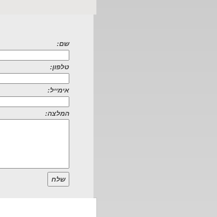
שם:
טלפון:
אימייל:
המלצה:
שלח