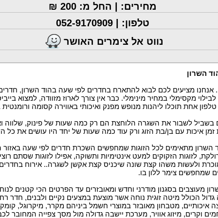
מחירים: | החל מ: 200 ₪
טלפון: |
052-9170909
נווט אל צימרים האושר
ד השרון
 אנחנו מציעים לכם לבוא להתארח בחדרים לפי שעה בהוד השרון, חדרים
ילוי מקסימלי במחיר מינימלי. כבר אין צורך לארוז מזוודה, למצוא בייביס
פון אחת תוכלו ליהנות מנופש מפנק ואיכותי באווירה קסומה ורומנטית 
 בשביל לשבור את השגרה הלוחצת הם רק כמה שעות של פינוק, שלווה ואה
 איכות עם בן/בת הזוג ורק עוד כמה שעות של יחד היו עושים את כל השינ
 השרון מתאימים לכל הזוגות שמחפשים השכרת חדרים לפי שעה באזור המר
קת, לזוגות הזקוקים למעט אינטימיות ותשוקה, אפילו לזוגות שסתם רוצ
כרת ולעשות משהו קצת שונה שיכניס קצת אקשן לשגרה.. אירוח בחדרים ל
 שמחפשים צימר ללון בו.
ון מעוצבים בסגנון מודרני וחדש ומאובזרים עד הפרטים הכי קטנים לנוחו
 גדול הכולל מיטה זוגית נוחה אשר מוצעת במצעים נקיים ולבנים, חדר 
צה איכותיים, מטבחון מאובזר במוצרי חשמל ביניהם מקרר, מיקרוגל, קומק
ים וקרים, מיזוג אוויר, מערכת יישבה גדולה מול מסך צפייה המחובר לכב